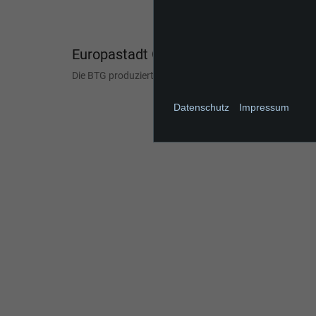
Europastadt Görlitz/Zgorzelec
Die BTG produziert am Standort Görlitz, mitten im Herz
Datenschutz
Impressum