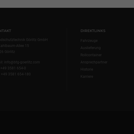
NTAKT
DIREKTLINKS
ndschutztechnik Görlitz GmbH
Fahrzeuge
Kahlbaum-Allee 15
Auslieferung
6 Görlitz
Rollcontainer
il:
info@btg-goerlitz.com
Ansprechpartner
:
+49 3581 654-0
Historie
: +49 3581 654-180
Karriere