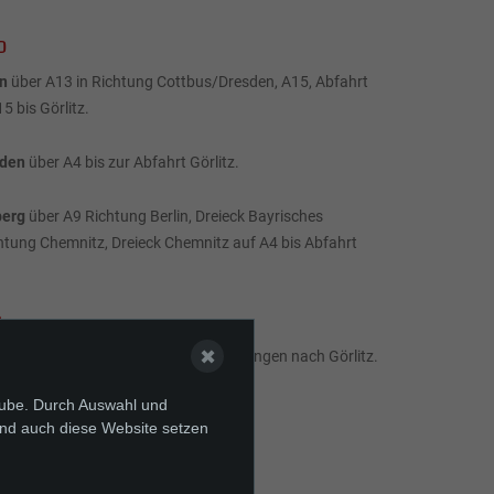
o
n
über A13 in Richtung Cottbus/Dresden, A15, Abfahrt
 bis Görlitz.
sden
über A4 bis zur Abfahrt Görlitz.
berg
über A9 Richtung Berlin, Dreieck Bayrisches
tung Chemnitz, Dreieck Chemnitz auf A4 bis Abfahrt
n
✖
us und Dresden bestehen Zugverbindungen nach Görlitz.
Tube. Durch Auswahl und
und auch diese Website setzen
BER GOOGLE MAPS