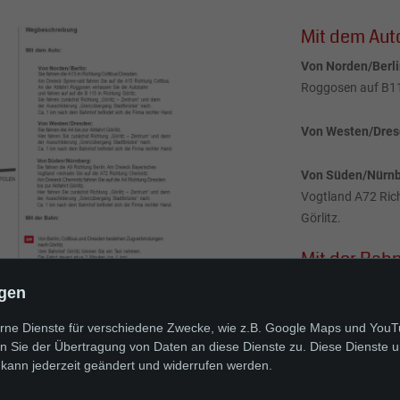
Mit dem Aut
Von Norden/Berli
Roggosen auf B115
Von Westen/Dre
Von Süden/Nürn
Vogtland A72 Rich
Görlitz.
Mit der Bah
Von Berlin, Cottb
ngen
rne Dienste für verschiedene Zwecke, wie z.B. Google Maps und You
n Sie der Übertragung von Daten an diese Dienste zu. Diese Dienste 
ROUTE Ü
 kann jederzeit geändert und widerrufen werden.