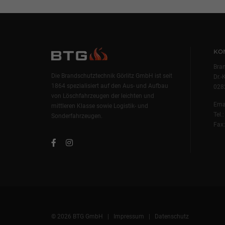
KO
Bra
Die Brandschutztechnik Görlitz GmbH ist seit
Dr.-
1864 spezialisiert auf den Aus- und Aufbau
0282
von Löschfahrzeugen der leichten und
Ema
mittleren Klasse sowie Logistik- und
Tel.
Sonderfahrzeugen.
Fax
© 2026 BTG GmbH |
Impressum
|
Datenschutz