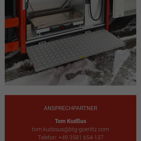
ANSPRECHPARTNER
Tom Kudßus
tom.kudssus@btg-goerlitz.com
Telefon: +49 3581 654-137