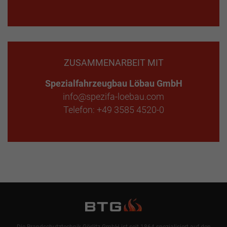
ZUSAMMENARBEIT MIT
Spezialfahrzeugbau Löbau GmbH
info@spezifa-loebau.com
Telefon: +49 3585 4520-0
Die Brandschutztechnik Görlitz GmbH ist seit 1864 spezialisiert auf den