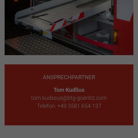
ANSPRECHPARTNER
Tom Kudßus
tom.kudssus@btg-goerlitz.com
Telefon: +49 3581 654-137