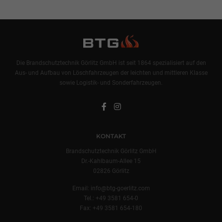
Die Brandschutztechnik Görlitz GmbH ist seit 1864 spezialisiert auf den
Aus- und Aufbau von Löschfahrzeugen der leichten und mittleren Klasse
sowie Logistik- und Sonderfahrzeugen.
KONTAKT
Brandschutztechnik Görlitz GmbH
Dr.-Kahlbaum-Allee 15
02826 Görlitz
Email:
info@btg-goerlitz.com
Tel.:
+49 3581 654-0
Fax: +49 3581 654-180